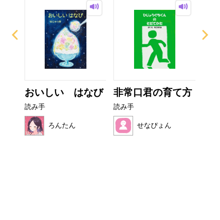
イム
おいしい はなび
非常口君の育て方
フ
読み手
読み手
読み
ろんたん
せなぴょん