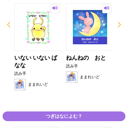
ぜり
いない いない ば
ねんねの おと
ぴ
..
なな
読み手
読み
読み手
ままれいど
ままれいど
つぎはなによむ？