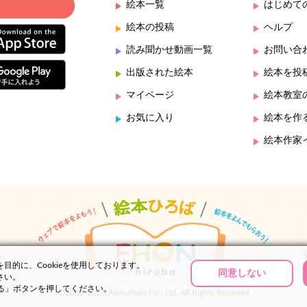
絵本一覧
はじめて
絵本の投稿
ヘルプ
読み聞かせ動画一覧
お問い合
出版された絵本
絵本を投
マイページ
絵本教室
お気に入り
絵本を作
絵本作家
的に、Cookieを使用しております。
同意しない
さい。
する」ボタンを押してください。
(C)2000-2026 AlphaPolis Co., Ltd. All Rights Reserved.