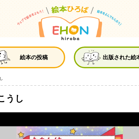
絵
絵本の投稿
出版された絵
し
こうし