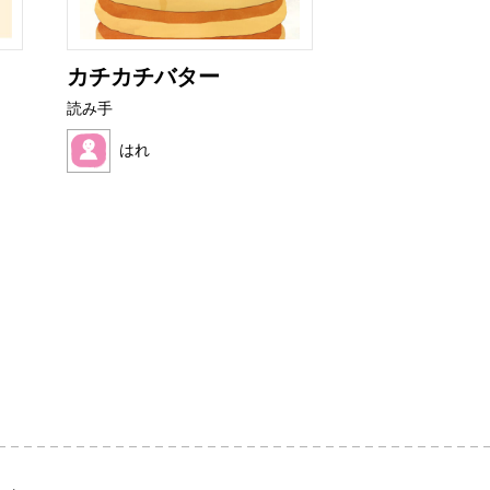
カチカチバター
ぼくといぬア
読み手
読み手
はれ
望月 ハク