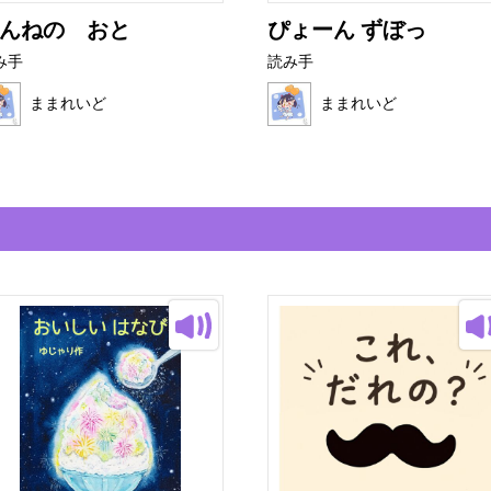
んねの おと
ぴょーん ずぼっ
み手
読み手
ままれいど
ままれいど