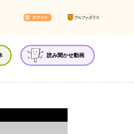
本ひろば
本
読み聞かせ動画