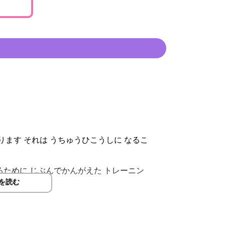
あります それは うちゅうひこうしに なるこ
るために じぶんでかんがえた トレーニン
を読む
こうしを めざそう！