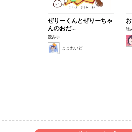
ライムたち
ぜりーくんとぜりーちゃ
お
んのおだ...
読
読み手
ままれいど