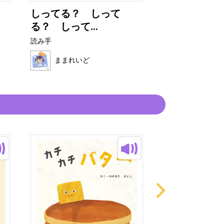
しってる？ しって
さかなパパ
る？ しって...
読み手
読み手
ままれいど
ままれいど