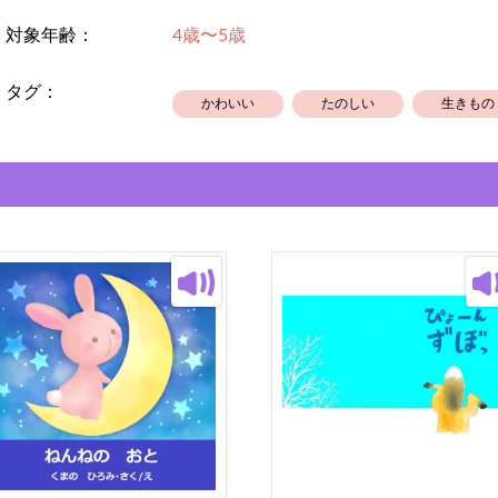
対象年齢：
4歳〜5歳
タグ：
かわいい
たのしい
生きもの