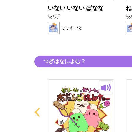
とぜりーちゃ
いない いない ばなな
ね
読み手
読
ままれいど
いど
つぎはなによむ？