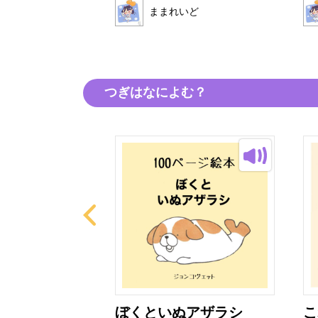
ままれいど
いど
つぎはなによむ？
ライムたち
ぼくといぬアザラシ
こ