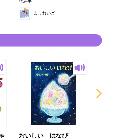
読み手
ままれいど
ままれいど
ゃ
おいしい はなび
非常口君の育