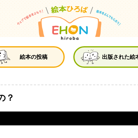
絵
絵本の投稿
出版された絵
の？