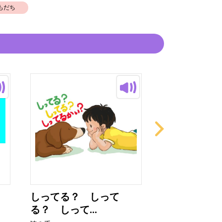
もだち
しってる？ しって
さかなパパ
る？ しって...
読み手