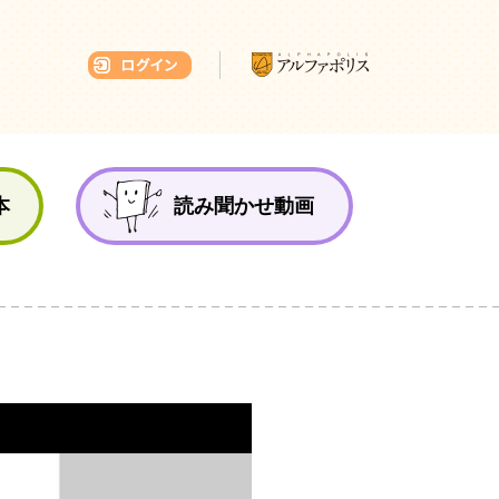
本ひろば
本
読み聞かせ動画