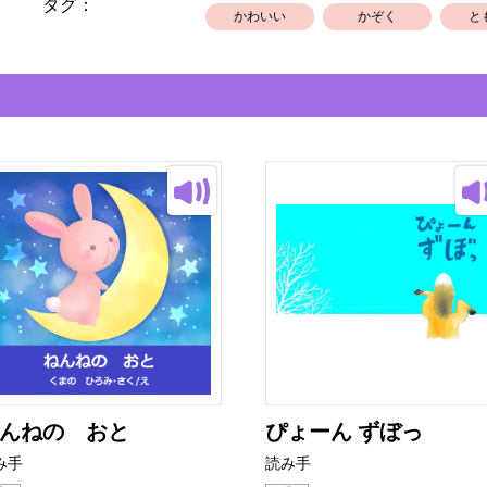
タグ：
かわいい
かぞく
と
んねの おと
ぴょーん ずぼっ
み手
読み手