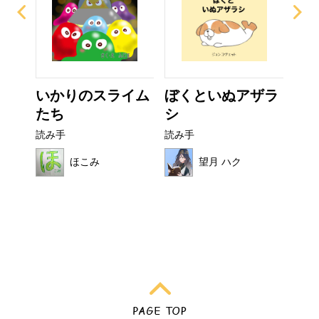
なび
いかりのスライム
ぼくといぬアザラ
ぜ
たち
シ
ーち
読み手
読み手
読み
ほこみ
望月 ハク