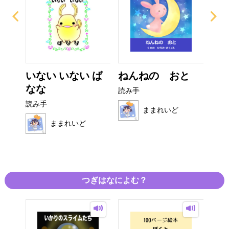
ぜり
いない いない ば
ねんねの おと
ぴ
..
なな
読み手
読み
読み手
ままれいど
ままれいど
つぎはなによむ？