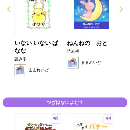
ぜり
いない いない ば
ねんねの おと
ぴ
..
なな
読み手
読み
読み手
ままれいど
ままれいど
つぎはなによむ？