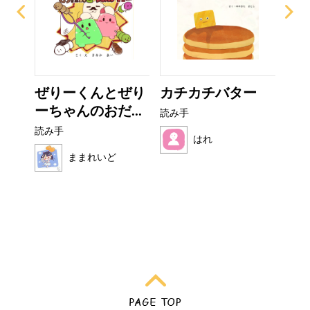
ザラ
ぜりーくんとぜり
カチカチバター
い
ーちゃんのおだ...
た
読み手
読み手
読み
はれ
ままれいど