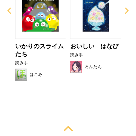
いかりのスライム
おいしい はなび
ぼ
たち
シ
読み手
読み手
読み
ろんたん
ほこみ