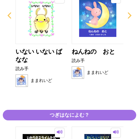
ぜり
いない いない ば
ねんねの おと
ぴ
..
なな
読み手
読み
読み手
ままれいど
ままれいど
つぎはなによむ？