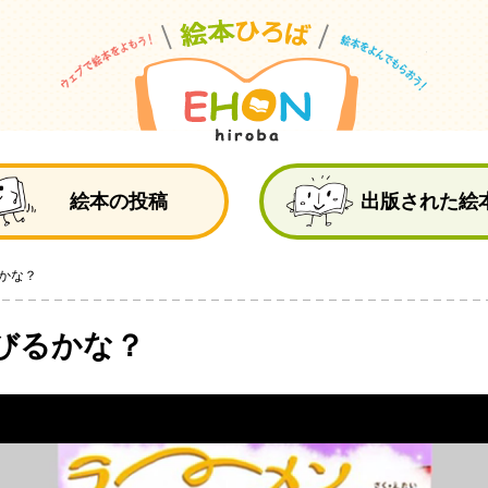
絵
絵本の投稿
出版された絵
かな？
びるかな？