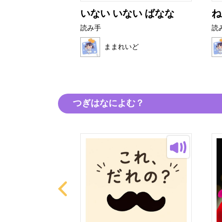
とぜりーちゃ
いない いない ばなな
ね
読み手
読
ままれいど
いど
つぎはなによむ？