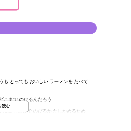
うも とっても おいしい ラーメンを たべて
 どこまで のびるんだろう
を読む
くんは どこまで のびるか たしかめるため
供の頃に思っていた疑問を絵本にしました