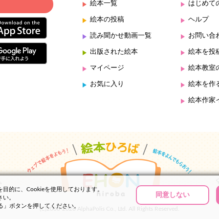
絵本一覧
はじめて
絵本の投稿
ヘルプ
読み聞かせ動画一覧
お問い合
出版された絵本
絵本を投
マイページ
絵本教室
お気に入り
絵本を作
絵本作家
的に、Cookieを使用しております。
同意しない
さい。
する」ボタンを押してください。
(C)2000-2026 AlphaPolis Co., Ltd. All Rights Reserved.