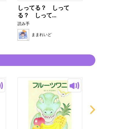
しってる？ しって
さかなパパ
る？ しって...
読み手
読み手
ままれいど
ままれいど