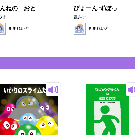
んねの おと
ぴょーん ずぼっ
み手
読み手
ままれいど
ままれいど