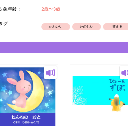
対象年齢：
2歳〜3歳
タグ：
かわいい
たのしい
笑える