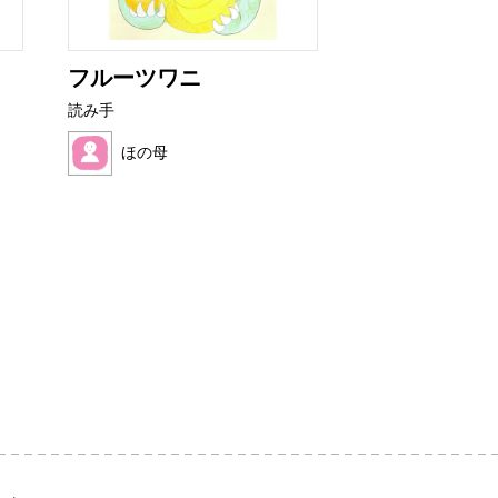
フルーツワニ
おいしい は
読み手
読み手
ほの母
ろんたん