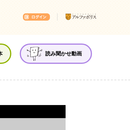
本ひろば
本
読み聞かせ動画