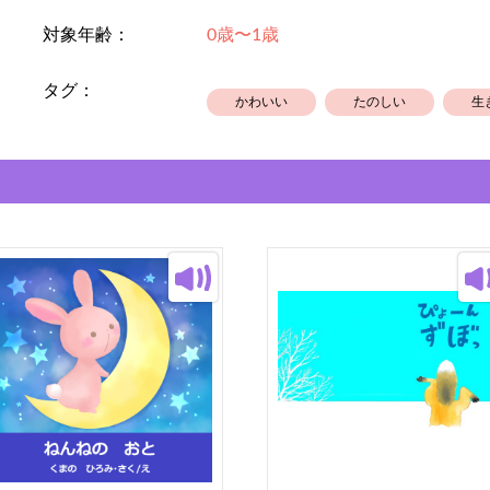
親子で楽しく読み聞かせができる事
対象年齢：
0歳〜1歳
ると嬉しいです。
また、素人の作品ですので、率直な
タグ：
かわいい
たのしい
生
子供の為にと始めた絵本作りが、今
ご意見やご感想を活かし、より良い