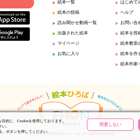
絵本一覧
はじめて
絵本の投稿
ヘルプ
読み聞かせ動画一覧
お問い合
出版された絵本
絵本を投
マイページ
絵本教室
お気に入り
絵本を作
絵本作家
的に、Cookieを使用しております。
同意しない
さい。
する」ボタンを押してください。
(C)2000-2026 AlphaPolis Co., Ltd. All Rights Reserved.