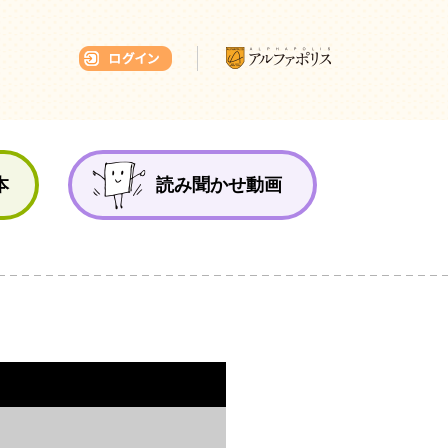
本ひろば
本
読み聞かせ動画