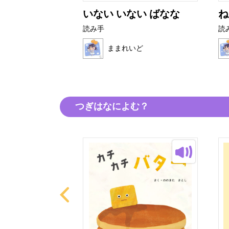
とぜりーちゃ
いない いない ばなな
ね
読み手
読
ままれいど
いど
つぎはなによむ？