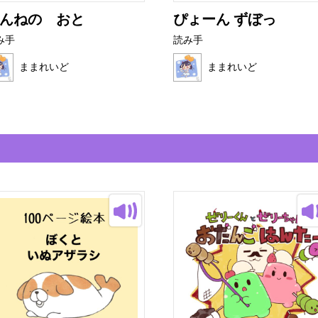
んねの おと
ぴょーん ずぼっ
み手
読み手
ままれいど
ままれいど