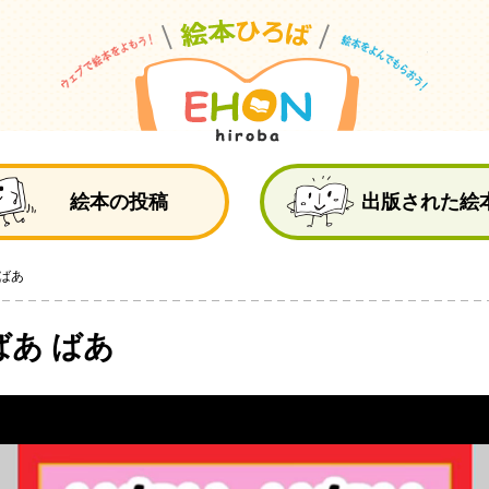
絵
絵本の投稿
出版された絵
 ばあ
ばあ ばあ