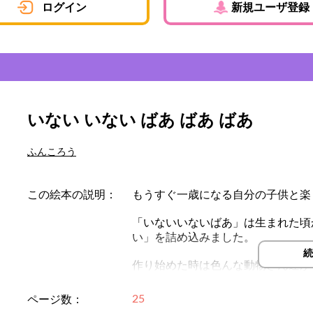
ログイン
新規ユーザ登録
いない いない ばあ ばあ ばあ
ふんころう
この絵本の説明：
もうすぐ一歳になる自分の子供と楽
「いないいないばあ」は生まれた頃
い」を詰め込みました。
続
作り始めた時は色んな動物さん達が
いたのですが、気がつくと普通に「
だけです…笑
25
ページ数：