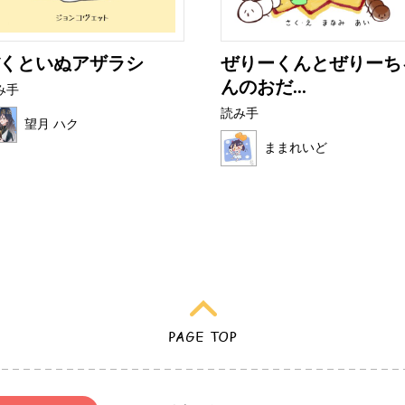
くといぬアザラシ
ぜりーくんとぜりーち
んのおだ...
み手
読み手
望月 ハク
ままれいど