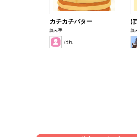
ニ
カチカチバター
ぼ
読み手
読
はれ