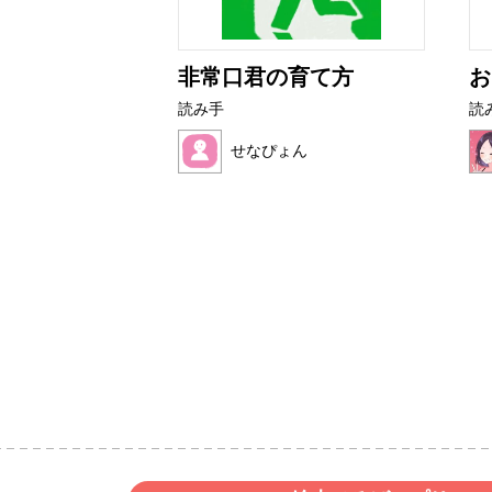
とぜりーちゃ
非常口君の育て方
お
読み手
読
せなぴょん
いど