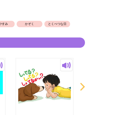
やすみ
かぞく
とくべつな日