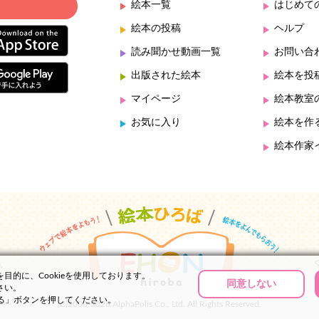
絵本一覧
はじめて
絵本の投稿
ヘルプ
読み聞かせ動画一覧
お問い合
出版された絵本
絵本を投
マイページ
絵本教室
お気に入り
絵本を作
絵本作家
的に、Cookieを使用しております。
同意しない
さい。
する」ボタンを押してください。
(C)2000-2026 AlphaPolis Co., Ltd. All Rights Reserved.