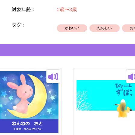
対象年齢：
2歳〜3歳
タグ：
かわいい
たのしい
お