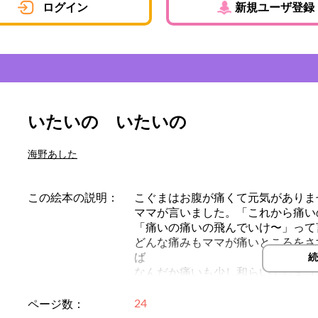
ログイン
新規ユーザ登録
いたいの いたいの
海野あした
この絵本の説明：
こぐまはお腹が痛くて元気がありま
ママが言いました。「これから痛い
「痛いの痛いの飛んでいけ〜」って
どんな痛みもママが痛いところをさ
ば
続
なんだか痛いも少し和らいでしまう
そんな素敵な言葉を絵本にしました
子供さんが不安な時、読み聞かせし
24
ページ数：