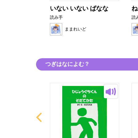
とぜりーちゃ
いない いない ばなな
ね
読み手
読
ままれいど
いど
つぎはなによむ？