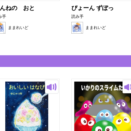
んねの おと
ぴょーん ずぼっ
み手
読み手
ままれいど
ままれいど