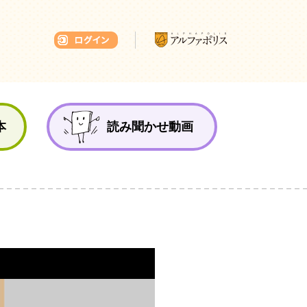
本ひろば
本
読み聞かせ動画