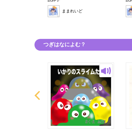
読み手
読
ままれいど
いど
つぎはなによむ？