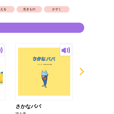
笑える
生きもの
かぞく
さかなパパ
いたいの い