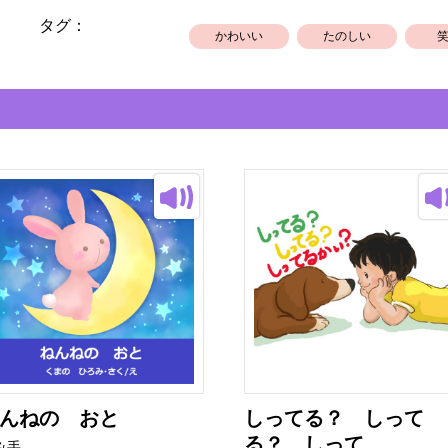
タグ：
かわいい
たのしい
んねの おと
しってる？ しって
る？ しって...