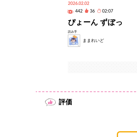
2026.02.02
442
36
02:07
ぴょーん ずぼっ
読み手
ままれいど
評価