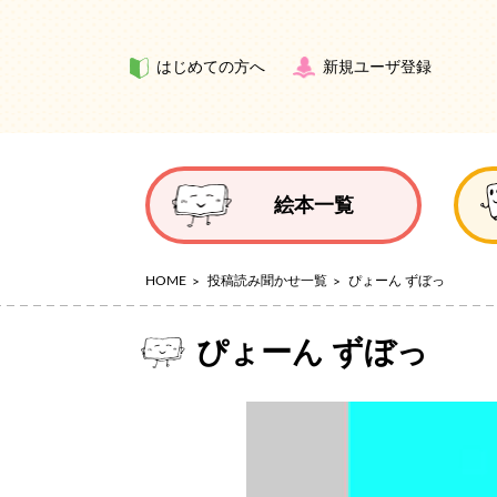
はじめての方へ
新規ユーザ登録
絵本一覧
HOME
投稿読み聞かせ一覧
ぴょーん ずぼっ
ぴょーん ずぼっ