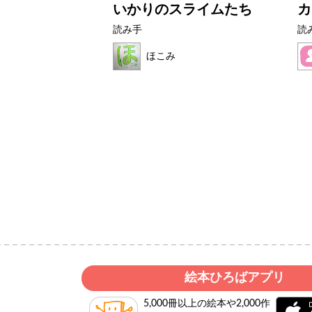
の？
いかりのスライムたち
カ
読み手
読
ほこみ
絵本ひろばアプリ
5,000冊以上の絵本や2,000作