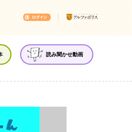
本ひろば
本
読み聞かせ動画