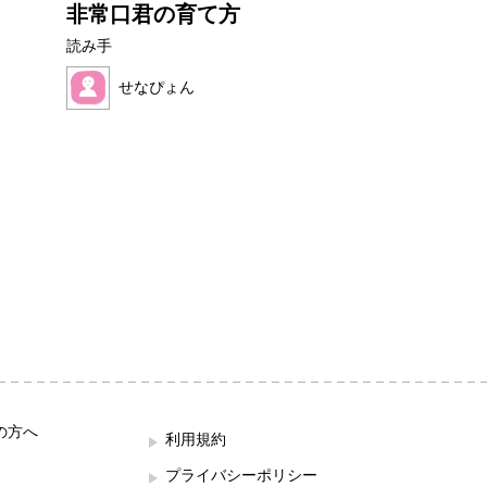
非常口君の育て方
ぜりーくんと
んのおだ...
読み手
読み手
せなぴょん
ままれいど
の方へ
利用規約
プライバシーポリシー