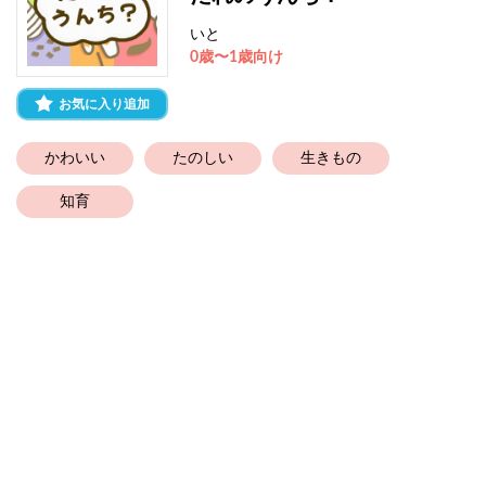
いと
0歳〜1歳向け
お気に入り追加
かわいい
たのしい
生きもの
知育