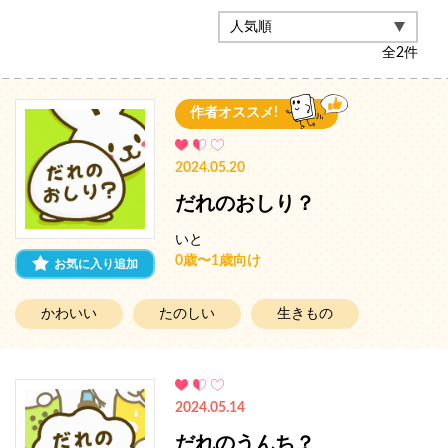
全
2
件
作者オススメ!
2024.05.20
だれのおしり？
いと
0歳〜1歳向け
お気に入り追加
かわいい
たのしい
生きもの
2024.05.14
だれのうんち？