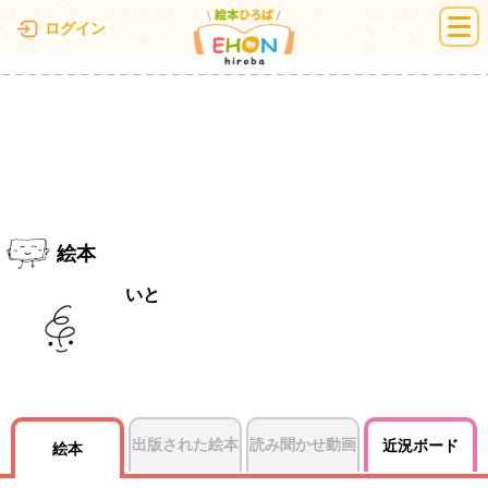
絵本ひろば
ログイン
絵本
いと
出版された絵本
読み聞かせ動画
近況ボード
絵本