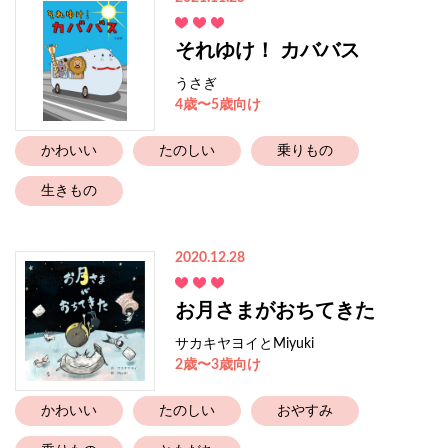
それゆけ！ カババス
うさぎ
4歳〜5歳向け
かわいい
たのしい
乗りもの
生きもの
2020.12.28
お月さまがおちてきた
サカキヤヨイとMiyuki
2歳〜3歳向け
かわいい
たのしい
おやすみ