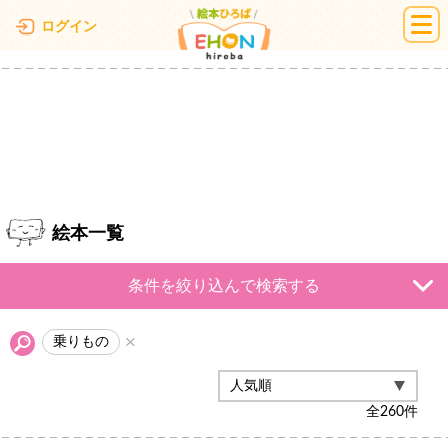
絵本ひろば
ログイン
絵本一覧
条件を絞り込んで検索する
乗りもの
全
260
件