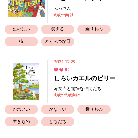
ふっさん
6歳〜向け
たのしい
笑える
乗りもの
街
とくべつな日
2021.12.29
しろいカエルのビリー
赤文吉と愉快な仲間たち
4歳〜5歳向け
かわいい
かなしい
乗りもの
生きもの
ともだち