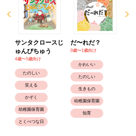
のだ
サンタクロースじ
だ〜れだ？
か
ゅんびちゅう
0歳〜1歳向け
2歳
4歳〜5歳向け
かわいい
たのしい
たのしい
笑える
生きもの
かぞく
幼稚園保育園
幼稚園保育園
知育
とくべつな日