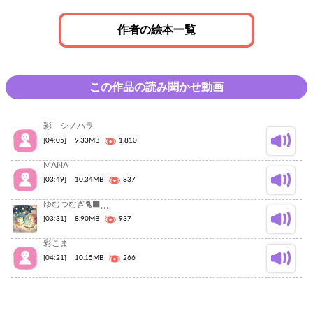
作者の絵本一覧
この作品の読み聞かせ動画
彩 シノハラ
[04:05]
9.33MB
1,810
MANA
[03:49]
10.34MB
837
ゆむつむぎ🐈‍⬛⸒⸒⸒
[03:31]
8.90MB
937
彩こま
[04:21]
10.15MB
266