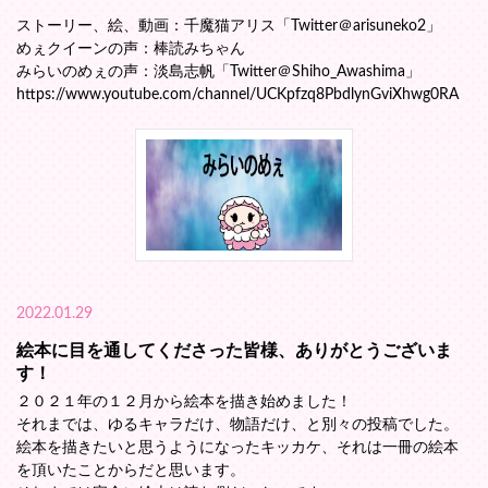
ストーリー、絵、動画：千魔猫アリス「Twitter＠arisuneko2」
めぇクイーンの声：棒読みちゃん
みらいのめぇの声：淡島志帆「Twitter＠Shiho_Awashima」
https://www.youtube.com/channel/UCKpfzq8PbdlynGviXhwg0RA
2022.01.29
絵本に目を通してくださった皆様、ありがとうございま
す！
２０２１年の１２月から絵本を描き始めました！
それまでは、ゆるキャラだけ、物語だけ、と別々の投稿でした。
絵本を描きたいと思うようになったキッカケ、それは一冊の絵本
を頂いたことからだと思います。