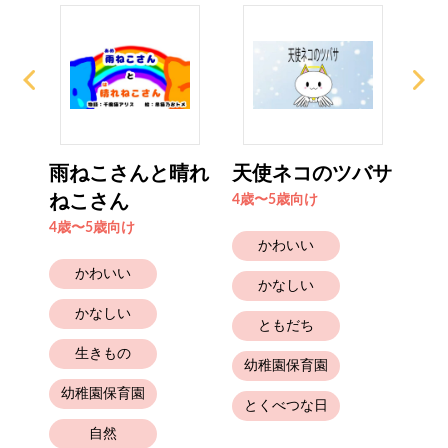
ろ
雨ねこさんと晴れ
天使ネコのツバサ
ひ
ねこさん
ぇ
4歳〜5歳向け
4歳〜5歳向け
4歳
かわいい
かわいい
かなしい
かなしい
ともだち
生きもの
幼稚園保育園
幼稚園保育園
とくべつな日
自然
と