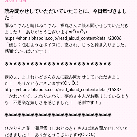
2025.11.06
読み聞かせしていただいていたことに、今日気づきまし
た！
雨ねこさんと晴れねこさん、福丸さんに読み聞かせしていただき
ました！ ありがとうございます♥(ӦｖӦ｡)
https://ehon.alphapolis.co.jp/read_aloud_content/detail/23006
「優しく包むようなボイスに、癒され、じっと聴き入りました。
感謝でいっぱいです！」
🌟🌟🌟🌟🌟🌟🌟🌟🌟🌟🌟🌟🌟🌟🌟🌟🌟🌟🌟🌟🌟🌟🌟🌟🌟
夢めぇ、ままれいどさんさんに読み聞かせしていただきまし
た！ ありがとうございます♥(ӦｖӦ｡)
https://ehon.alphapolis.co.jp/read_aloud_content/detail/15337
「かわいくて、ふわりふわり、夢めぇ本人がお喋りしているよう
な、不思議な嬉しさを感じました！ 感謝です！」
🌟🌟🌟🌟🌟🌟🌟🌟🌟🌟🌟🌟🌟🌟🌟🌟🌟🌟🌟🌟🌟🌟🌟🌟🌟
ひかりんと花、潮戸雪（しおとゆき）さんに読み聞かせしていた
だきました！ ありがとうございます♥(ӦｖӦ｡)