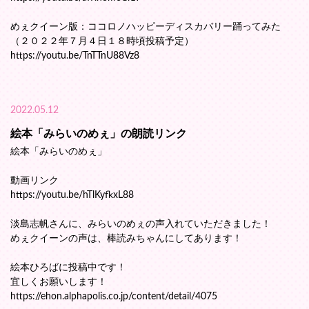
めぇクイーン版：ココロノハッピーディスカバリー踊ってみた
（２０２２年７月４日１８時頃投稿予定）
https://youtu.be/TnTTnU88Vz8
2022.05.12
絵本「みらいのめぇ」の朗読リンク
絵本「みらいのめぇ」
動画リンク
https://youtu.be/hTlKyfkxL88
淡島志帆さんに、みらいのめぇの声入れていただきました！
めぇクイーンの声は、棒読みちゃんにしてあります！
絵本ひろばに投稿中です！
宜しくお願いします！
https://ehon.alphapolis.co.jp/content/detail/4075