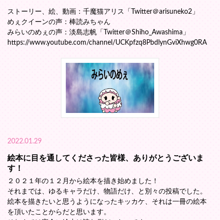
ストーリー、絵、動画：千魔猫アリス「Twitter＠arisuneko2」
めぇクイーンの声：棒読みちゃん
みらいのめぇの声：淡島志帆「Twitter＠Shiho_Awashima」
https://www.youtube.com/channel/UCKpfzq8PbdlynGviXhwg0RA
2022.01.29
絵本に目を通してくださった皆様、ありがとうございま
す！
２０２１年の１２月から絵本を描き始めました！
それまでは、ゆるキャラだけ、物語だけ、と別々の投稿でした。
絵本を描きたいと思うようになったキッカケ、それは一冊の絵本
を頂いたことからだと思います。