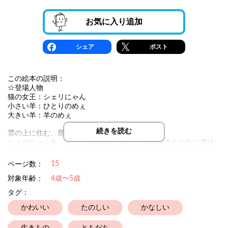
お気に入り追加
シェア
ポスト
この絵本の説明：
☆登場人物
猫の女王：シェリにゃん
小さい羊：ひとりのめぇ
大きい羊：羊のめぇ
続きを読む
雲の上に住む、星色のシェリにゃん。
シェリにゃんを、ずっと流れ星だと思っている羊さんたちに声は
届かない。
涙するシェリにゃんは、歌い始める。
15
ページ数：
そして……！？
対象年齢：
4歳〜5歳
タグ：
かわいい
たのしい
かなしい