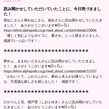
2025.11.06
読み聞かせしていただいていたことに、今日気づきまし
た！
雨ねこさんと晴れねこさん、福丸さんに読み聞かせしていただき
ました！ ありがとうございます♥(ӦｖӦ｡)
https://ehon.alphapolis.co.jp/read_aloud_content/detail/23006
「優しく包むようなボイスに、癒され、じっと聴き入りました。
感謝でいっぱいです！」
🌟🌟🌟🌟🌟🌟🌟🌟🌟🌟🌟🌟🌟🌟🌟🌟🌟🌟🌟🌟🌟🌟🌟🌟🌟
夢めぇ、ままれいどさんさんに読み聞かせしていただきまし
た！ ありがとうございます♥(ӦｖӦ｡)
https://ehon.alphapolis.co.jp/read_aloud_content/detail/15337
「かわいくて、ふわりふわり、夢めぇ本人がお喋りしているよう
な、不思議な嬉しさを感じました！ 感謝です！」
🌟🌟🌟🌟🌟🌟🌟🌟🌟🌟🌟🌟🌟🌟🌟🌟🌟🌟🌟🌟🌟🌟🌟🌟🌟
ひかりんと花、潮戸雪（しおとゆき）さんに読み聞かせしていた
だきました！ ありがとうございます♥(ӦｖӦ｡)