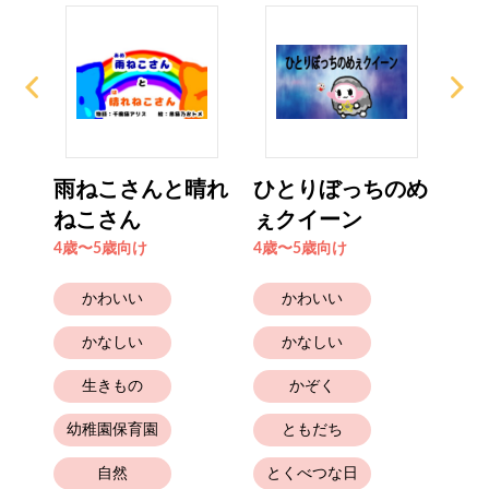
めぇ
雨ねこさんと晴れ
ひとりぼっちのめ
ひ
ねこさん
ぇクイーン
4歳
4歳〜5歳向け
4歳〜5歳向け
かわいい
かわいい
かなしい
かなしい
生きもの
かぞく
幼稚園保育園
ともだち
自然
とくべつな日