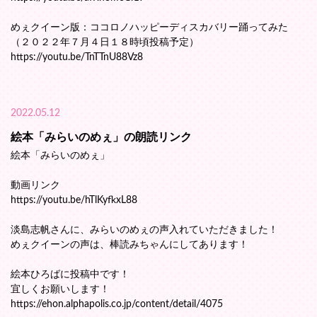
めぇクイーン版：ココロノハッピーディスカバリー踊ってみた
（２０２２年７月４日１８時頃投稿予定）
https://youtu.be/TnTTnU88Vz8
2022.05.12
絵本「みらいのめぇ」の朗読リンク
絵本「みらいのめぇ」
動画リンク
https://youtu.be/hTlKyfkxL88
淡島志帆さんに、みらいのめぇの声入れていただきました！
めぇクイーンの声は、棒読みちゃんにしてあります！
絵本ひろばに投稿中です！
宜しくお願いします！
https://ehon.alphapolis.co.jp/content/detail/4075