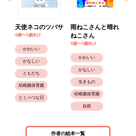
クイ
天使ネコのツバサ
雨ねこさんと晴れ
ひ
ねこさん
ぇ
4歳〜5歳向け
4歳〜5歳向け
4歳
かわいい
かわいい
かなしい
かなしい
ともだち
生きもの
幼稚園保育園
幼稚園保育園
とくべつな日
自然
と
作者の絵本一覧