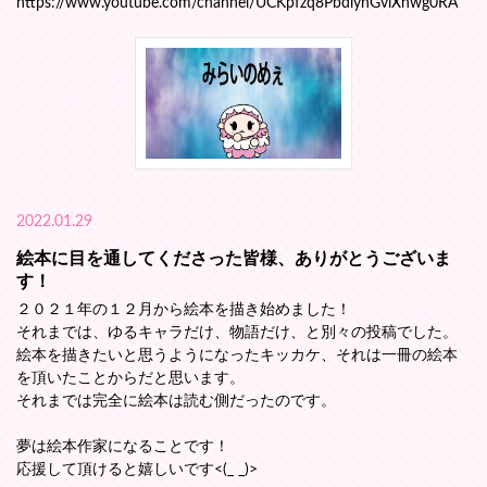
https://www.youtube.com/channel/UCKpfzq8PbdlynGviXhwg0RA
2022.01.29
絵本に目を通してくださった皆様、ありがとうございま
す！
２０２１年の１２月から絵本を描き始めました！
それまでは、ゆるキャラだけ、物語だけ、と別々の投稿でした。
絵本を描きたいと思うようになったキッカケ、それは一冊の絵本
を頂いたことからだと思います。
それまでは完全に絵本は読む側だったのです。
夢は絵本作家になることです！
応援して頂けると嬉しいです<(_ _)>