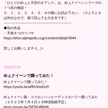
「ひとりのめぇと天空のオアシス」は、めぇクイーンシリーズの
７つ目の物語！
０、１、２、３、４、５、６の順にお読み下さい。（０と５と６
は外伝なので、後で読んでも大丈夫です）
--------------------------------------------------------
◆別の作品
・天使ネコのツバサ
https://ehon.alphapolis.co.jp/content/detail/4044
宜しくお願いします<(_ _)>
2022.07.04
めぇクイーンで踊ってみた！
めぇクイーンで踊ってみた！
https://youtu.be/afRh3meGrzY
めぇクイーン版：ココロノハッピーディスカバリー踊ってみた
（２０２２年７月４日１８時頃投稿予定）
https://youtu.be/TnTTnU88Vz8