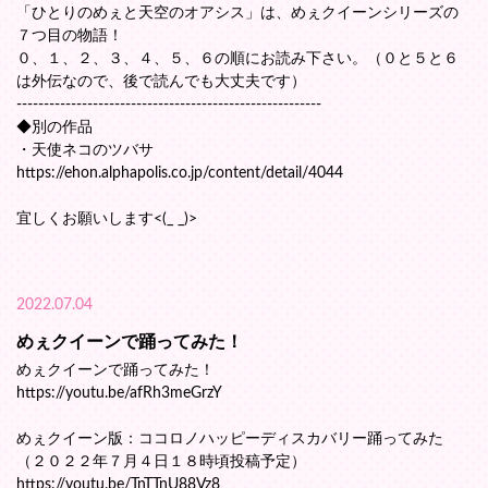
「ひとりのめぇと天空のオアシス」は、めぇクイーンシリーズの
７つ目の物語！
０、１、２、３、４、５、６の順にお読み下さい。（０と５と６
は外伝なので、後で読んでも大丈夫です）
--------------------------------------------------------
◆別の作品
・天使ネコのツバサ
https://ehon.alphapolis.co.jp/content/detail/4044
宜しくお願いします<(_ _)>
2022.07.04
めぇクイーンで踊ってみた！
めぇクイーンで踊ってみた！
https://youtu.be/afRh3meGrzY
めぇクイーン版：ココロノハッピーディスカバリー踊ってみた
（２０２２年７月４日１８時頃投稿予定）
https://youtu.be/TnTTnU88Vz8