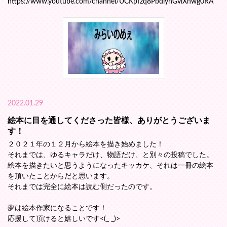
https://www.youtube.com/channel/UCKpfzq8PbdlynGviXhwg0RA
2022.01.29
絵本に目を通してくださった皆様、ありがとうございま
す！
２０２１年の１２月から絵本を描き始めました！
それまでは、ゆるキャラだけ、物語だけ、と別々の投稿でした。
絵本を描きたいと思うようになったキッカケ、それは一冊の絵本
を頂いたことからだと思います。
それまでは完全に絵本は読む側だったのです。
夢は絵本作家になることです！
応援して頂けると嬉しいです<(_ _)>