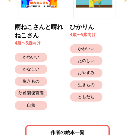
雨ねこさんと晴れ
ひかりん
め
ねこさん
4歳〜5歳向け
4歳
4歳〜5歳向け
かわいい
かわいい
たのしい
かなしい
おやすみ
生きもの
生きもの
幼稚園保育園
ともだち
自然
作者の絵本一覧