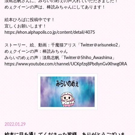
淡島志帆さんに、みらいのめぇの声入れていただきました！
めぇクイーンの声は、棒読みちゃんにしてあります！
絵本ひろばに投稿中です！
宜しくお願いします！
https://ehon.alphapolis.co.jp/content/detail/4075
ストーリー、絵、動画：千魔猫アリス「Twitter＠arisuneko2」
めぇクイーンの声：棒読みちゃん
みらいのめぇの声：淡島志帆「Twitter＠Shiho_Awashima」
https://www.youtube.com/channel/UCKpfzq8PbdlynGviXhwg0RA
2022.01.29
絵本に目を通してくださった皆様、ありがとうございま