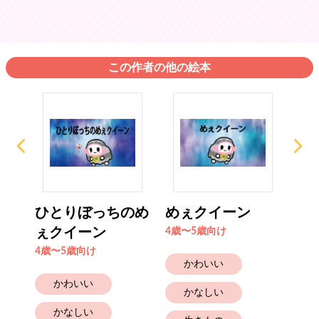
この作者の他の絵本
太陽
ひとりぼっちのめ
めぇクイーン
雨
ぇクイーン
ね
4歳〜5歳向け
4歳〜5歳向け
4歳
かわいい
かわいい
かなしい
かなしい