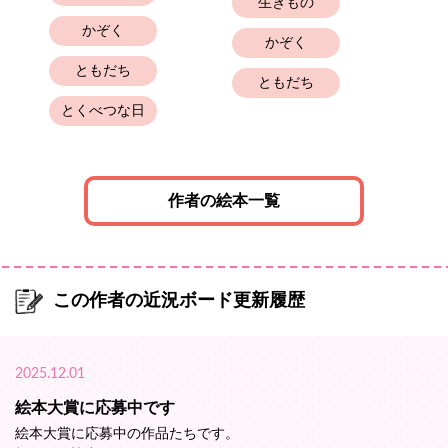
生きもの
かぞく
かぞく
ともだち
幼
ともだち
とくべつな日
作者の絵本一覧
この作者の近況ボード更新履歴
2025.12.01
絵本大賞に応募中です
絵本大賞に応募中の作品たちです。