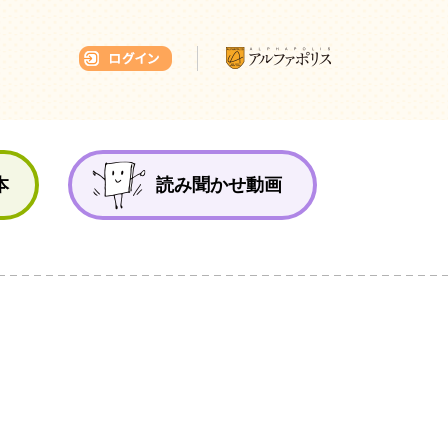
本ひろば
本
読み聞かせ動画