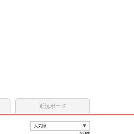
近況ボード
全
0
件