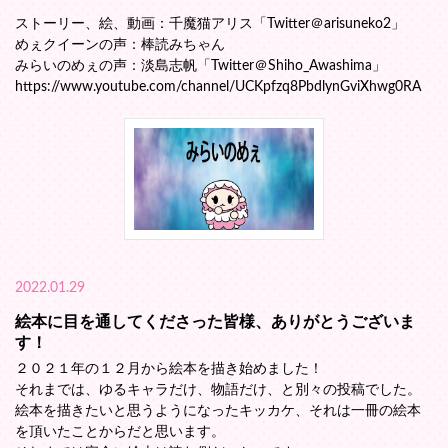
ストーリー、絵、動画：千魔猫アリス「Twitter＠arisuneko2」
めぇクイーンの声：棒読みちゃん
みらいのめぇの声：淡島志帆「Twitter＠Shiho_Awashima」
https://www.youtube.com/channel/UCKpfzq8PbdlynGviXhwg0RA
2022.01.29
絵本に目を通してくださった皆様、ありがとうございま
す！
２０２１年の１２月から絵本を描き始めました！
それまでは、ゆるキャラだけ、物語だけ、と別々の投稿でした。
絵本を描きたいと思うようになったキッカケ、それは一冊の絵本
を頂いたことからだと思います。