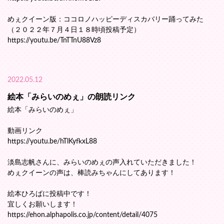
めぇクイーン版：ココロノハッピーディスカバリー踊ってみた
（２０２２年７月４日１８時頃投稿予定）
https://youtu.be/TnTTnU88Vz8
2022.05.12
絵本「みらいのめぇ」の朗読リンク
絵本「みらいのめぇ」
動画リンク
https://youtu.be/hTlKyfkxL88
淡島志帆さんに、みらいのめぇの声入れていただきました！
めぇクイーンの声は、棒読みちゃんにしてあります！
絵本ひろばに投稿中です！
宜しくお願いします！
https://ehon.alphapolis.co.jp/content/detail/4075