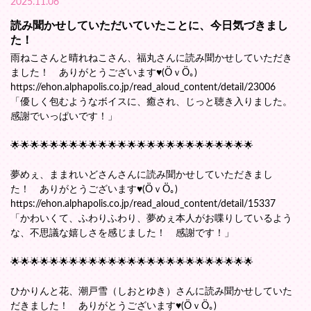
2025.11.06
読み聞かせしていただいていたことに、今日気づきまし
た！
雨ねこさんと晴れねこさん、福丸さんに読み聞かせしていただき
ました！ ありがとうございます♥(ӦｖӦ｡)
https://ehon.alphapolis.co.jp/read_aloud_content/detail/23006
「優しく包むようなボイスに、癒され、じっと聴き入りました。
感謝でいっぱいです！」
🌟🌟🌟🌟🌟🌟🌟🌟🌟🌟🌟🌟🌟🌟🌟🌟🌟🌟🌟🌟🌟🌟🌟🌟🌟
夢めぇ、ままれいどさんさんに読み聞かせしていただきまし
た！ ありがとうございます♥(ӦｖӦ｡)
https://ehon.alphapolis.co.jp/read_aloud_content/detail/15337
「かわいくて、ふわりふわり、夢めぇ本人がお喋りしているよう
な、不思議な嬉しさを感じました！ 感謝です！」
🌟🌟🌟🌟🌟🌟🌟🌟🌟🌟🌟🌟🌟🌟🌟🌟🌟🌟🌟🌟🌟🌟🌟🌟🌟
ひかりんと花、潮戸雪（しおとゆき）さんに読み聞かせしていた
だきました！ ありがとうございます♥(ӦｖӦ｡)