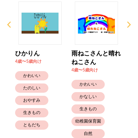
こ
ひかりん
雨ねこさんと晴れ
天
ねこさん
4歳〜5歳向け
4歳
4歳〜5歳向け
かわいい
かわいい
たのしい
かなしい
おやすみ
生きもの
生きもの
幼
幼稚園保育園
ともだち
と
自然