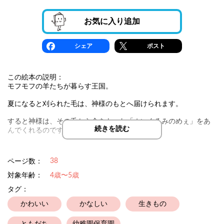
お気に入り追加
シェア
ポスト
この絵本の説明：
モフモフの羊たちが暮らす王国。
夏になると刈られた毛は、神様のもとへ届けられます。
すると神様は、その毛から命をもった「ぬいぐるみのめぇ」をあ
続きを読む
んでくれるのです。
羊のひとりのめぇには、気になることがありました。
38
ページ数：
恋をしないぬいぐるみのめぇたちは、どんなふうにしあわせを感
じているのだろう？
対象年齢：
4歳〜5歳
タグ：
その答えを探すうちに、ひとりのめぇは大切なことに気づいてい
きます。
かわいい
かなしい
生きもの