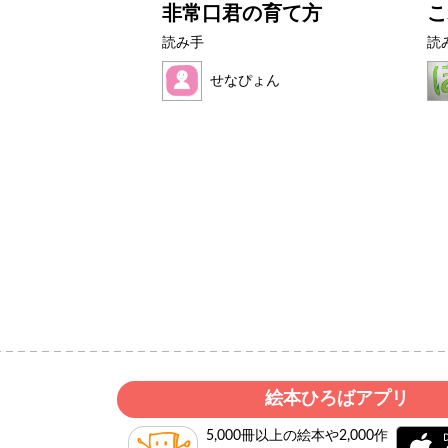
アザラシ
非常口君の育て方
こ
読み手
読
ク
せなぴょん
絵本ひろばアプリ
5,000冊以上の絵本や2,000作