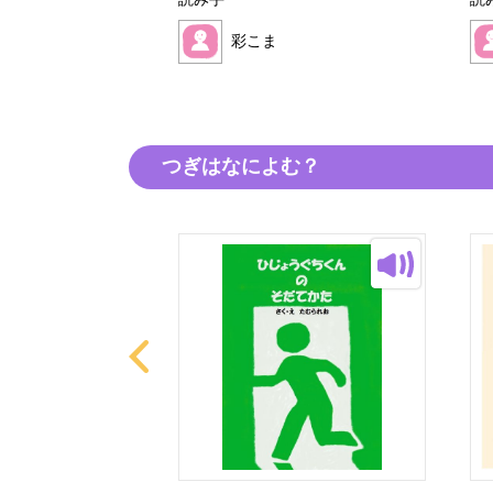
読み手
読
彩こま
つぎはなによむ？