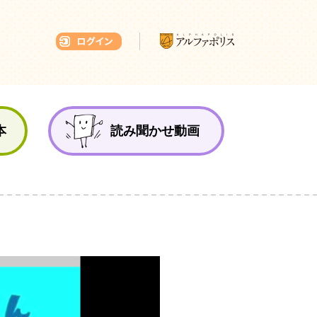
本ひろば
本
読み聞かせ動画