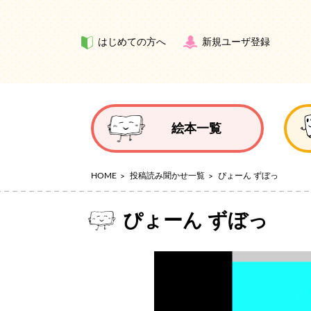
はじめての方へ
新規ユーザ登録
絵本一覧
HOME
投稿読み聞かせ一覧
ぴょーん ずぼっ
ぴょーん ずぼっ