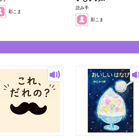
み手
読み手
彩こま
彩こま