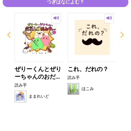
つぎはなによむ？
なび
ぜりーくんとぜり
これ、だれの？
非
ーちゃんのおだ...
読み手
読み
読み手
ほこみ
ままれいど