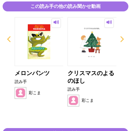
この読み手の他の読み聞かせ動画
え
メロンパンツ
クリスマスのよる
マ
のほし
が 
読み手
読み手
読み
彩こま
彩こま