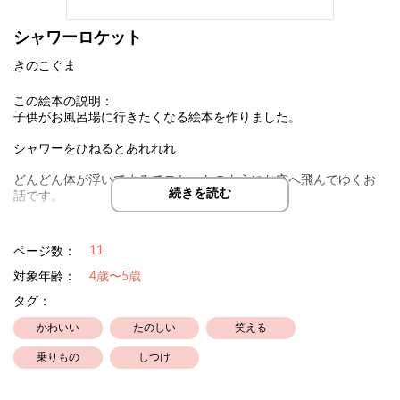
シャワーロケット
きのこぐま
この絵本の説明：
子供がお風呂場に行きたくなる絵本を作りました。
シャワーをひねるとあれれれ
どんどん体が浮いてまるでロケットのようにお空へ飛んでゆくお
続きを読む
話です。
もしシャワーがロケットのようになったらどこへ遊びにいきたい
か
11
ページ数：
そんなお話をしながらお子様と一緒にお風呂に入ってみてくださ
対象年齢：
4歳〜5歳
い！
タグ：
※9月9日より一部内容変更したため再投稿しております。
かわいい
たのしい
笑える
乗りもの
しつけ