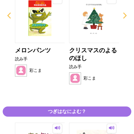
え
メロンパンツ
クリスマスのよる
マ
のほし
が 
読み手
読み手
読み
彩こま
彩こま
つぎはなによむ？