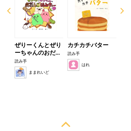
なび
ぜりーくんとぜり
カチカチバター
ぼ
ーちゃんのおだ...
シ
読み手
読み手
読み
はれ
ままれいど