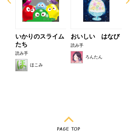
ー
いかりのスライム
おいしい はなび
こ
たち
読み手
読み
読み手
ろんたん
ほこみ