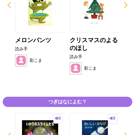
え
メロンパンツ
クリスマスのよる
だ
のほし
読み手
読み
読み手
彩こま
彩こま
つぎはなによむ？