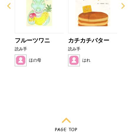
イム
フルーツワニ
カチカチバター
ぜ
ーち
読み手
読み手
読み
ほの母
はれ