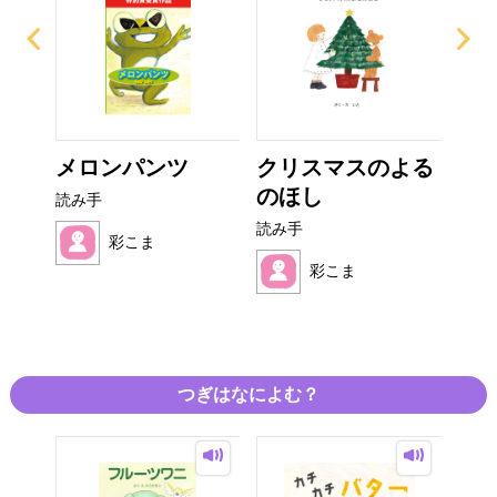
え
メロンパンツ
クリスマスのよる
マ
のほし
が 
読み手
読み手
読み
彩こま
彩こま
つぎはなによむ？