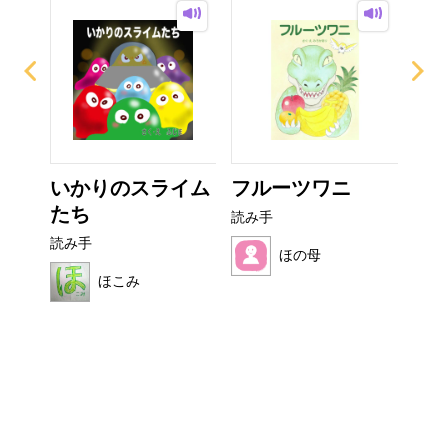
て方
いかりのスライム
フルーツワニ
ぼ
たち
シ
読み手
読み手
読み
ほの母
ほこみ