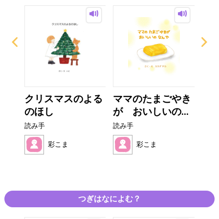
え
クリスマスのよる
ママのたまごやき
だ
のほし
が おいしいの...
読み
読み手
読み手
彩こま
彩こま
つぎはなによむ？