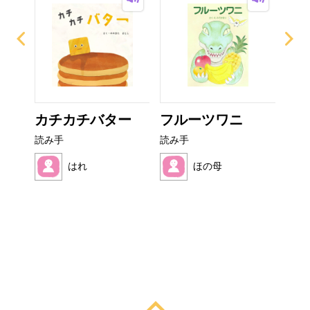
ぜり
カチカチバター
フルーツワニ
い
..
た
読み手
読み手
読み
はれ
ほの母