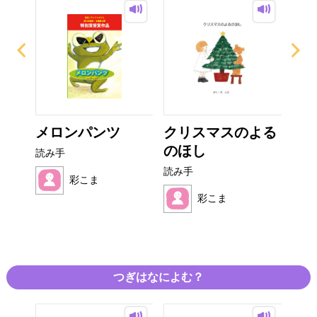
え
メロンパンツ
クリスマスのよる
マ
のほし
が 
読み手
読み手
読み
彩こま
彩こま
つぎはなによむ？