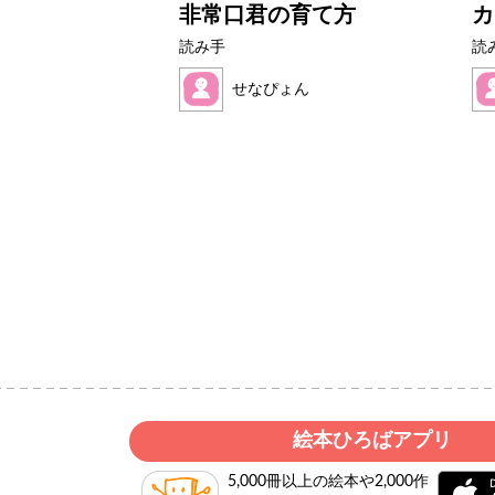
はなび
非常口君の育て方
カ
読み手
読
ん
せなぴょん
絵本ひろばアプリ
5,000冊以上の絵本や2,000作