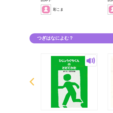
読み手
読
彩こま
つぎはなによむ？