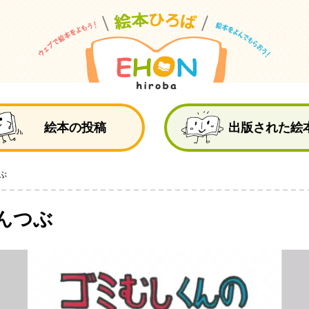
絵
絵本の投稿
出版された絵
ぶ
んつぶ