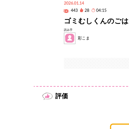
2026.01.14
443
28
04:15
ゴミむしくんのごは
読み手
彩こま
評価