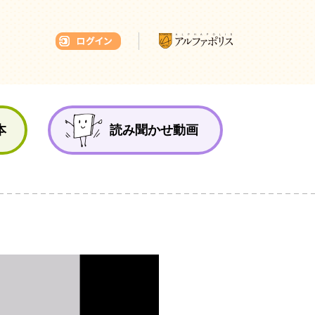
本ひろば
本
読み聞かせ動画