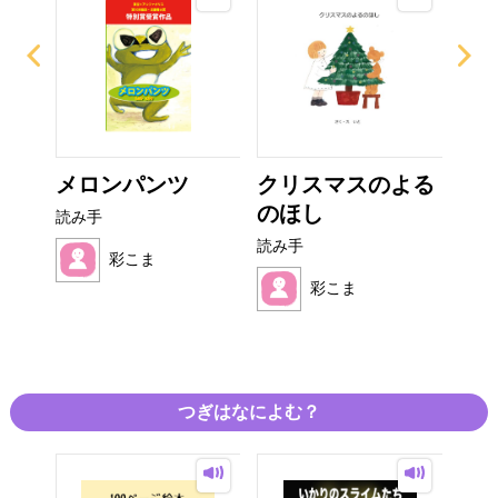
え
メロンパンツ
クリスマスのよる
マ
のほし
が 
読み手
読み手
読み
彩こま
彩こま
つぎはなによむ？