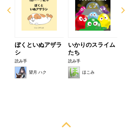
ぜり
ぼくといぬアザラ
いかりのスライム
カ
..
シ
たち
読み
読み手
読み手
望月 ハク
ほこみ