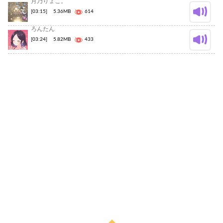
月乃りょこ。
[03:15]
5.36MB
614
ろんたん
[03:24]
5.82MB
433