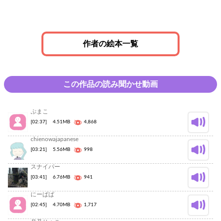
作者の絵本一覧
この作品の読み聞かせ動画
ぷまこ
[02:37]
4.51MB
4,868
chienowajapanese
[03:21]
5.56MB
998
スナイパー
[03:41]
6.76MB
941
にーぱぱ
[02:45]
4.70MB
1,717