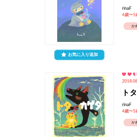
rinaF
4歳〜
か
お気に入り追加
2018.08
ト
rinaF
4歳〜
か