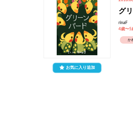
2018.08
グ
rinaF
4歳〜
か
お気に入り追加