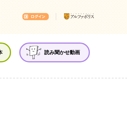
本ひろば
本
読み聞かせ動画