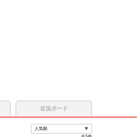
近況ボード
全
5
件