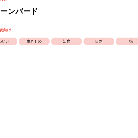
.23
リーンバード
5歳向け
わいい
生きもの
知育
自然
街