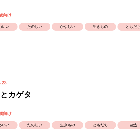
5歳向け
わいい
たのしい
かなしい
生きもの
ともだ
.23
タとカゲタ
5歳向け
わいい
たのしい
生きもの
ともだち
自然