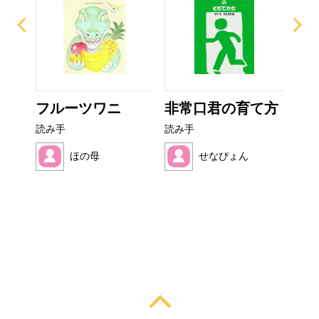
ー
フルーツワニ
非常口君の育て方
お
読み手
読み手
読み
ほの母
せなぴょん