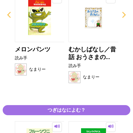
がみ
メロンパンツ
むかしばなし／昔
お
話 おうさまの...
オム
読み手
読み手
読み
なまりー
なまりー
つぎはなによむ？