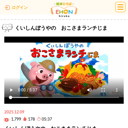
絵本ひろば
ログイン
くいしんぼうやの おこさまランチじま
2025.12.09
1,799
178
05:37