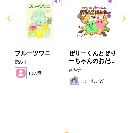
イム
フルーツワニ
ぜりーくんとぜり
こ
ーちゃんのおだ...
読み手
読み
読み手
ほの母
ままれいど