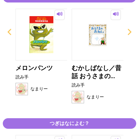
がみ
メロンパンツ
むかしばなし／昔
お
話 おうさまの...
オム
読み手
読み手
読み
なまりー
なまりー
つぎはなによむ？