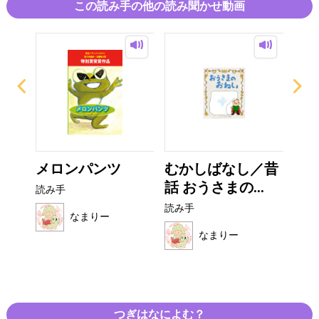
この読み手の他の読み聞かせ動画
がみ
メロンパンツ
むかしばなし／昔
お
話 おうさまの...
オム
読み手
読み手
読み
なまりー
なまりー
つぎはなによむ？