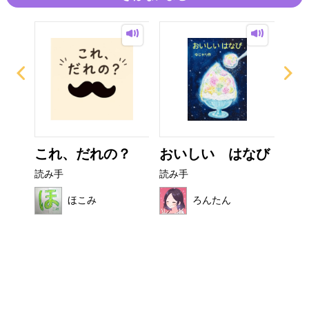
イム
これ、だれの？
おいしい はなび
ぼ
シ
読み手
読み手
読み
ほこみ
ろんたん