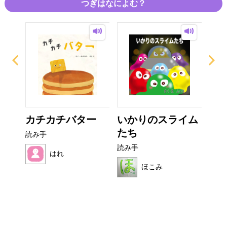
つぎはなによむ？
？
カチカチバター
いかりのスライム
非
たち
読み手
読み
読み手
はれ
ほこみ