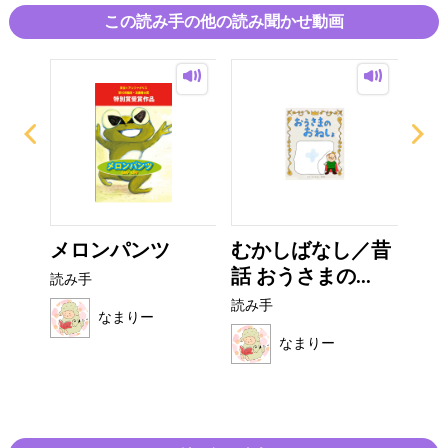
この読み手の他の読み聞かせ動画
がみ
メロンパンツ
むかしばなし／昔
お
話 おうさまの...
オム
読み手
読み手
読み
なまりー
なまりー