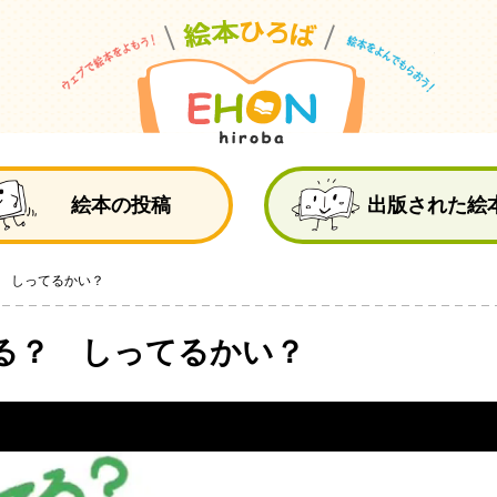
絵
絵本の投稿
出版された絵
 しってるかい？
る？ しってるかい？