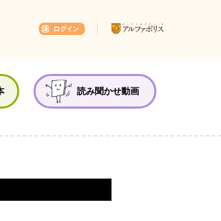
本ひろば
本
読み聞かせ動画