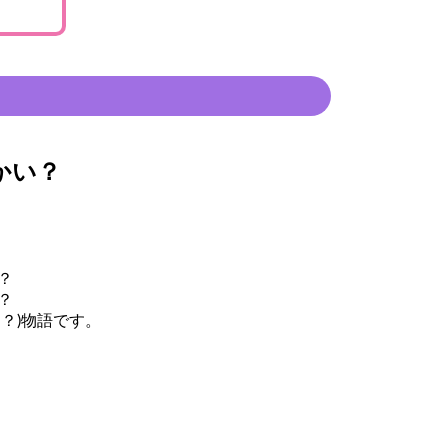
かい？
？
？
？)物語です。