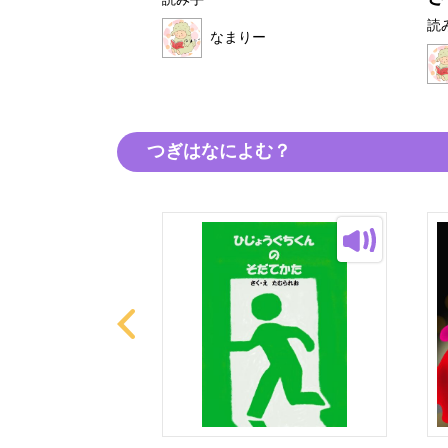
読み手
読
なまりー
ー
つぎはなによむ？