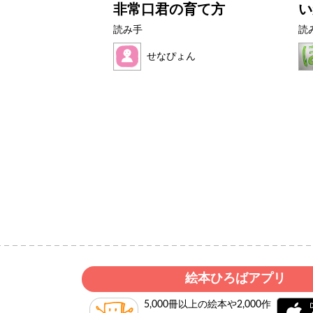
の？
非常口君の育て方
い
読み手
読
せなぴょん
絵本ひろばアプリ
5,000冊以上の絵本や2,000作