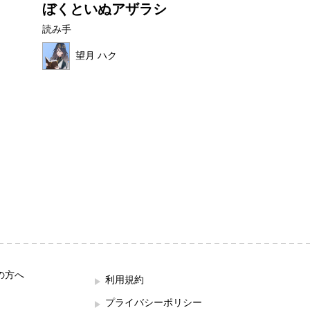
ぼくといぬアザラシ
ぜりーくんと
んのおだ...
読み手
読み手
望月 ハク
ままれいど
の方へ
利用規約
プライバシーポリシー