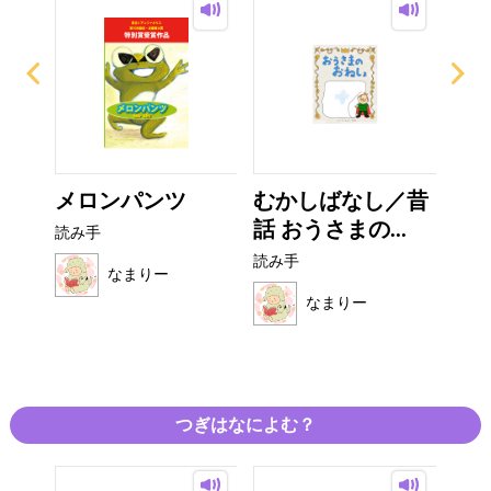
がみ
メロンパンツ
むかしばなし／昔
お
話 おうさまの...
オム
読み手
読み手
読み
なまりー
なまりー
つぎはなによむ？