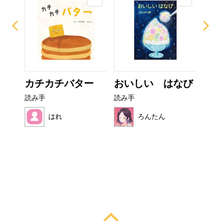
ぜり
カチカチバター
おいしい はなび
い
..
た
読み手
読み手
読み
はれ
ろんたん