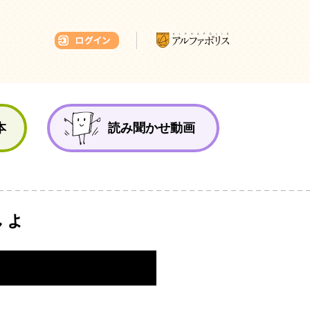
本ひろば
本
読み聞かせ動画
しょ