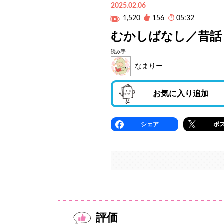
2025.02.06
1,520
156
05:32
むかしばなし／昔話
読み手
なまりー
お気に入り追加
シェア
ポ
評価