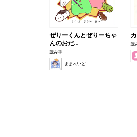
アザラシ
ぜりーくんとぜりーちゃ
カ
んのおだ...
読
読み手
ク
ままれいど