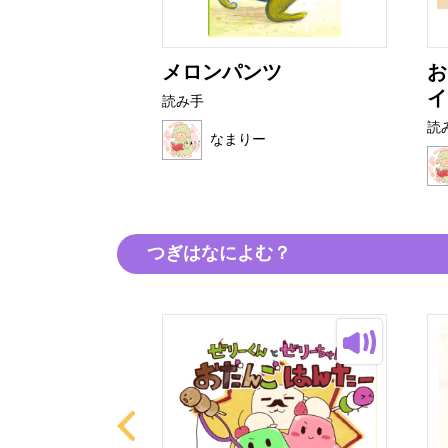
しがみつから
メロンパンツ
お
イ
読み手
読
なまりー
ー
つぎはなによむ？