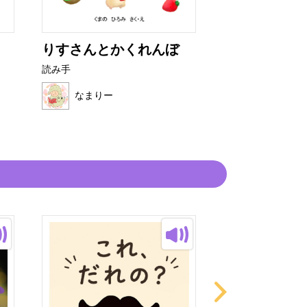
りすさんとかくれんぼ
でででん で
読み手
読み手
なまりー
なまりー