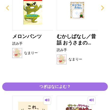
がみ
メロンパンツ
むかしばなし／昔
お
話 おうさまの...
オム
読み手
読み手
読み
なまりー
なまりー
つぎはなによむ？