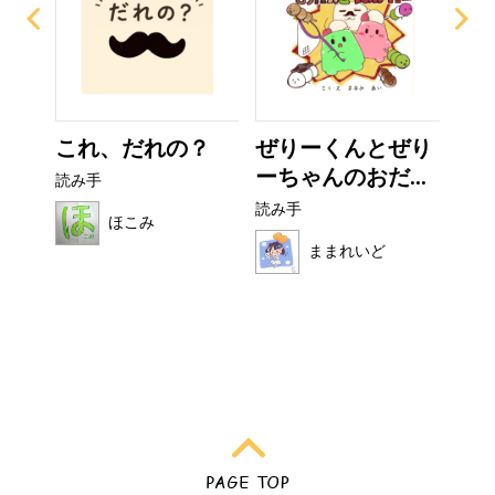
なび
これ、だれの？
ぜりーくんとぜり
非
ーちゃんのおだ...
読み手
読み
読み手
ほこみ
ままれいど