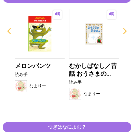
がみ
メロンパンツ
むかしばなし／昔
お
話 おうさまの...
オム
読み手
読み手
読み
なまりー
なまりー
つぎはなによむ？