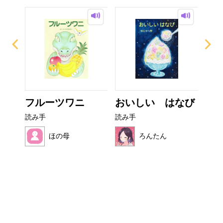
て方
フルーツワニ
おいしい はなび
ぼ
シ
読み手
読み手
読み
ほの母
ろんたん