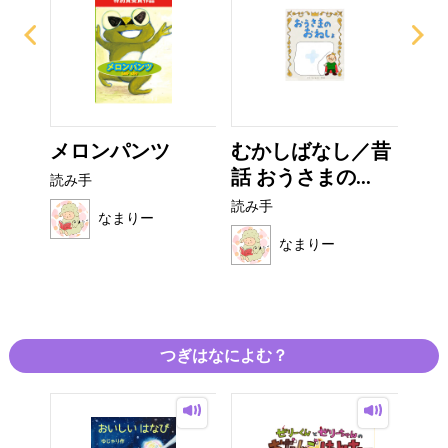
がみ
メロンパンツ
むかしばなし／昔
お
話 おうさまの...
オム
読み手
読み手
読み
なまりー
なまりー
つぎはなによむ？