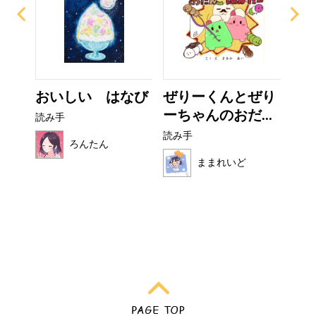
て方
おいしい はなび
ぜりーくんとぜり
い
ーちゃんのおだ...
た
読み手
読み手
読み
ろんたん
ままれいど