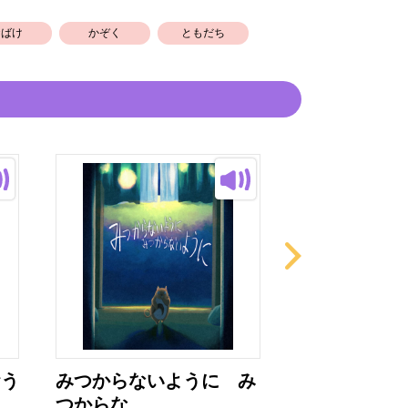
おばけ
かぞく
ともだち
おう
みつからないように み
おおきなおお
つからな...
イスづく...