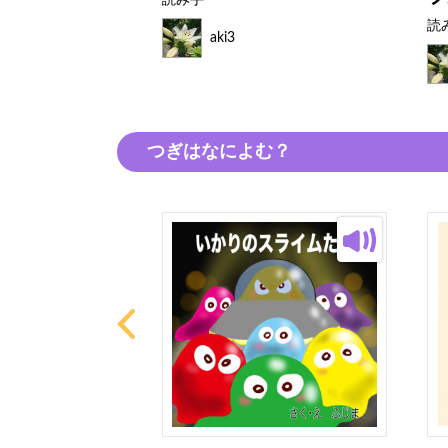
読み手
読
aki3
つぎはなによむ？