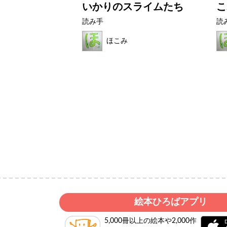
はなび
いかりのスライムたち
こ
読み手
読
ん
ほこみ
絵本ひろばアプリ
5,000冊以上の絵本や2,000作