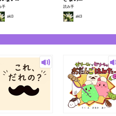
み手
読み手
aki3
aki3