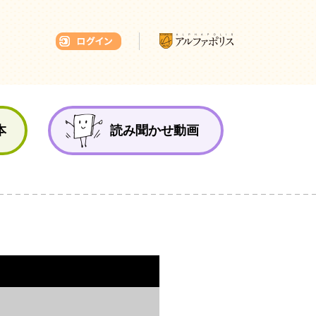
本ひろば
本
読み聞かせ動画