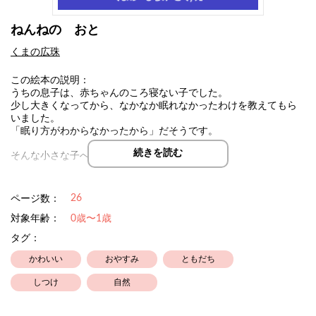
ねんねの おと
くまの広珠
この絵本の説明：
うちの息子は、赤ちゃんのころ寝ない子でした。
少し大きくなってから、なかなか眠れなかったわけを教えてもら
いました。
「眠り方がわからなかったから」だそうです。
続きを読む
そんな小さな子へ向けて描きました。
りすさんや うさぎさんたちと いっしょに、
おふとんに はいって めをとじて、みみを すませてみない？
26
ページ数：
対象年齢：
0歳〜1歳
タグ：
かわいい
おやすみ
ともだち
しつけ
自然