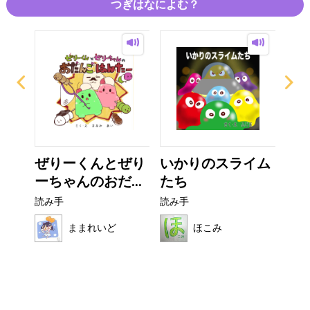
つぎはなによむ？
ー
ぜりーくんとぜり
いかりのスライム
こ
ーちゃんのおだ...
たち
読み
読み手
読み手
ままれいど
ほこみ