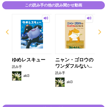
この読み手の他の読み聞かせ動画
ん！
ゆめレスキュー
ニャン・ゴロウの
む
ワンダフルない...
話 
読み手
読み手
読み
aki3
aki3