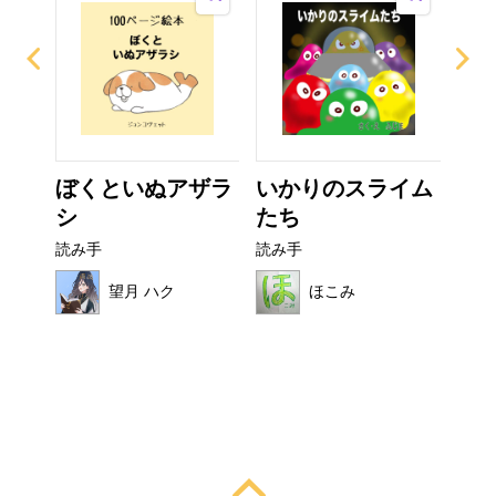
なび
ぼくといぬアザラ
いかりのスライム
カ
シ
たち
読み
読み手
読み手
望月 ハク
ほこみ