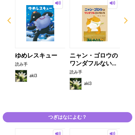
ん！
ゆめレスキュー
ニャン・ゴロウの
む
ワンダフルない...
話 
読み手
読み手
読み
aki3
aki3
つぎはなによむ？