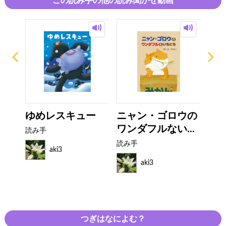
この読み手の他の読み聞かせ動画
ん！
ゆめレスキュー
ニャン・ゴロウの
み
ワンダフルない...
に 
読み手
読み手
読み
aki3
aki3
つぎはなによむ？