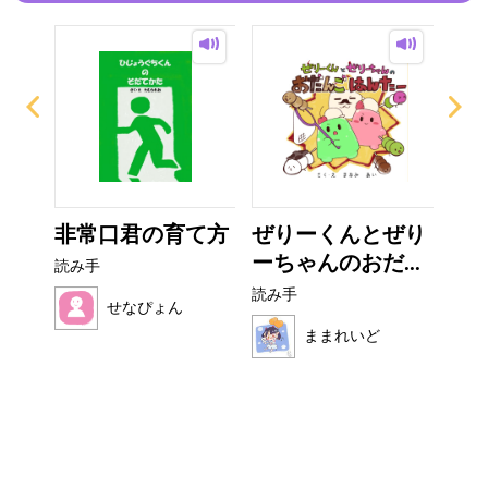
非常口君の育て方
ぜりーくんとぜり
お
ーちゃんのおだ...
読み手
読み
読み手
せなぴょん
ままれいど