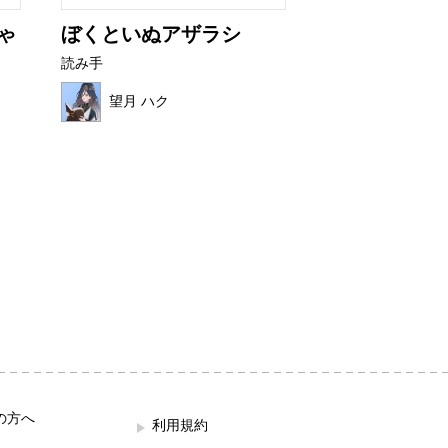
ゃ
ぼくといぬアザラシ
非常口君の育
読み手
読み手
望月 ハク
せなぴょん
の方へ
利用規約