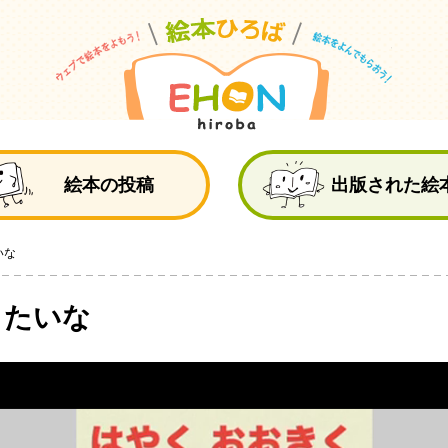
絵
絵本の投稿
出版された絵
いな
りたいな