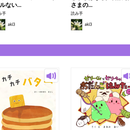
ルない...
さまの...
み手
読み手
aki3
aki3