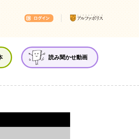
本ひろば
本
読み聞かせ動画