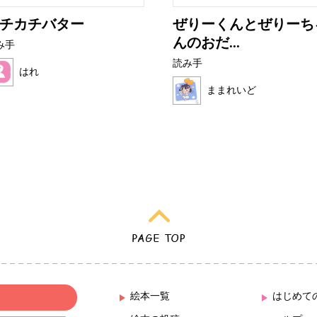
チカチバター
ぜりーくんとぜりーち
んのおだ...
み手
読み手
はれ
ままれいど
絵本一覧
はじめて