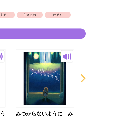
笑える
生きもの
かぞく
おう
みつからないように み
おおきなおお