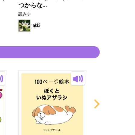
つからな...
イスづく...
読み手
読み手
aki3
aki3