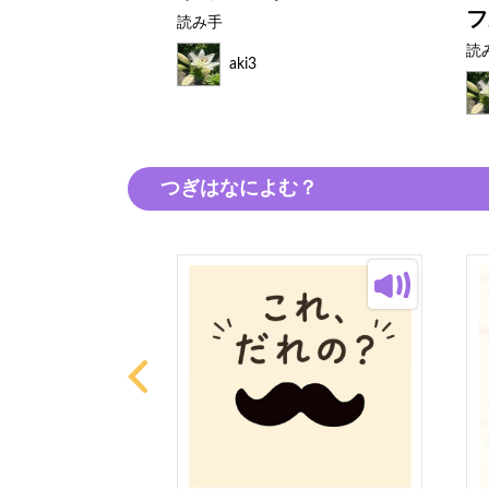
フ
読み手
読
aki3
つぎはなによむ？