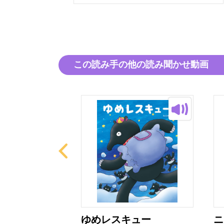
この読み手の他の読み聞かせ動画
ねん！
ゆめレスキュー
ニ