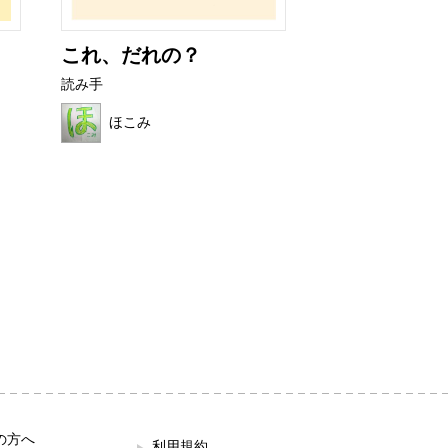
これ、だれの？
ぜりーくんと
んのおだ...
読み手
読み手
ほこみ
ままれいど
の方へ
利用規約