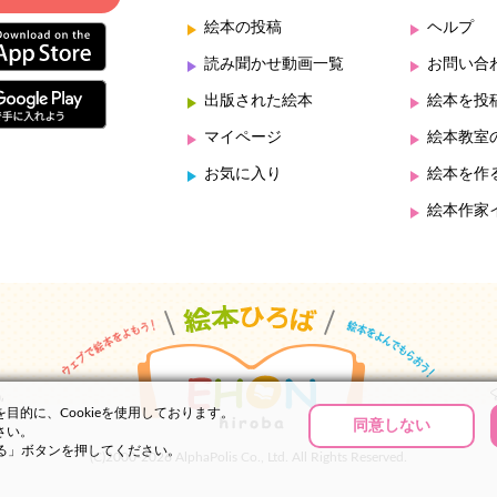
絵本の投稿
ヘルプ
読み聞かせ動画一覧
お問い合
出版された絵本
絵本を投
マイページ
絵本教室
お気に入り
絵本を作
絵本作家
的に、Cookieを使用しております。
同意しない
さい。
する」ボタンを押してください。
(C)2000-2026 AlphaPolis Co., Ltd. All Rights Reserved.