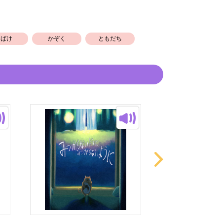
おばけ
かぞく
ともだち