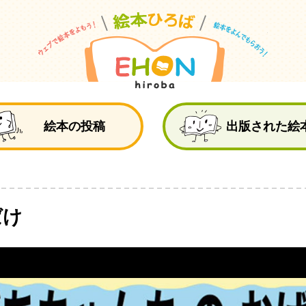
絵
絵本の投稿
出版された絵
ばけ