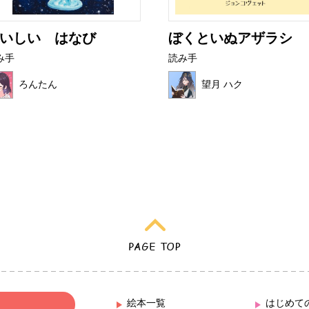
いしい はなび
ぼくといぬアザラシ
み手
読み手
ろんたん
望月 ハク
絵本一覧
はじめて