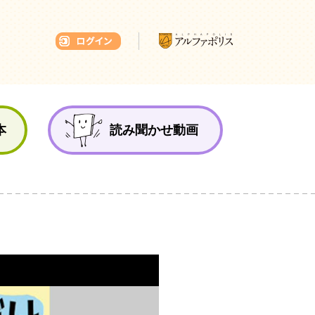
本ひろば
本
読み聞かせ動画