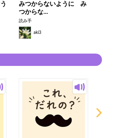
おう
みつからないように み
おおきなおお
つからな...
イスづく...
読み手
読み手
aki3
aki3