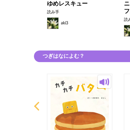
ねん！
ゆめレスキュー
ニ
フ
読み手
読
aki3
つぎはなによむ？