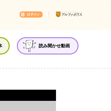
本ひろば
本
読み聞かせ動画