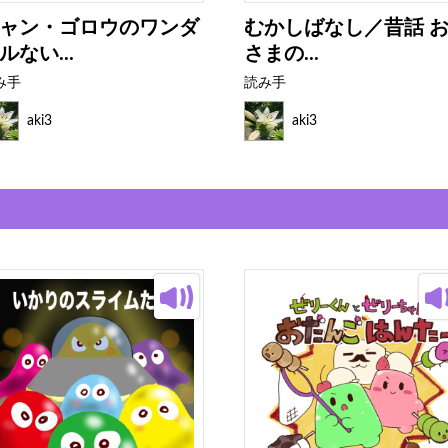
ャン・ゴロウのワンダ
むかしばなし／昔話 
ルない...
さまの...
み手
読み手
aki3
aki3