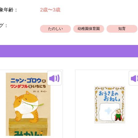
象年齢：
2歳〜3歳
グ：
たのしい
幼稚園保育園
知育