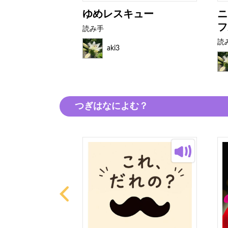
ねん！
ゆめレスキュー
ニ
フ
読み手
読
aki3
つぎはなによむ？