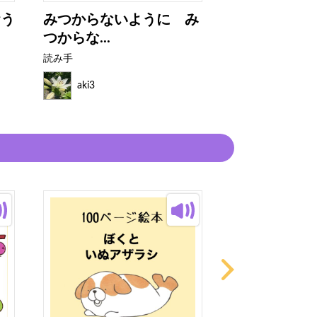
おう
みつからないように み
おおきなおお
つからな...
イスづく...
読み手
読み手
aki3
aki3