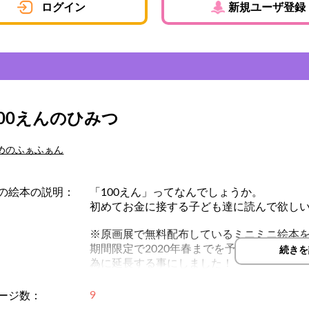
ログイン
新規ユーザ登録
100えんのひみつ
めのふぁふぁん
の絵本の説明：
「100えん」ってなんでしょうか。
初めてお金に接する子ども達に読んで欲し
※原画展で無料配布しているミニミニ絵本
期間限定で2020年春までを予定してまし
続きを
為に延長する事にしました！
9
ージ数：