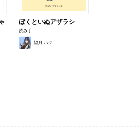
ゃ
ぼくといぬアザラシ
フルーツワニ
読み手
読み手
望月 ハク
ほの母