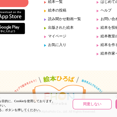
絵本一覧
はじめて
絵本の投稿
ヘルプ
読み聞かせ動画一覧
お問い合
出版された絵本
絵本を投
マイページ
絵本教室
お気に入り
絵本を作
絵本作家
的に、Cookieを使用しております。
同意しない
さい。
する」ボタンを押してください。
(C)2000-2026 AlphaPolis Co., Ltd. All Rights Reserved.