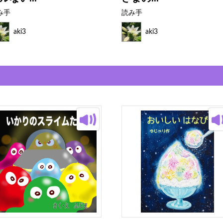
み手
読み手
aki3
aki3