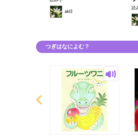
読み手
読
aki3
つぎはなによむ？