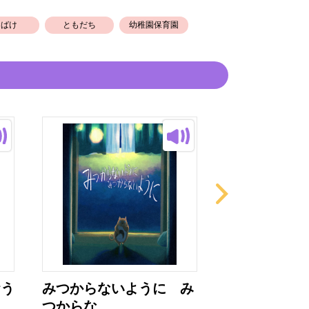
おばけ
ともだち
幼稚園保育園
おう
みつからないように み
おおきなおお
つからな...
イスづく...