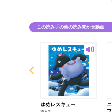
この読み手の他の読み聞かせ動画
ねん！
ゆめレスキュー
ニ
フ