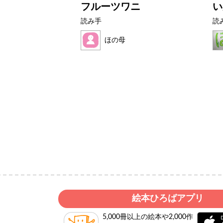
ター
フルーツワニ
い
読み手
読
ほの母
絵本ひろばアプリ
5,000冊以上の絵本や2,000作