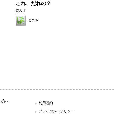
これ、だれの？
ぼくといぬア
読み手
読み手
ほこみ
望月 ハク
の方へ
利用規約
プライバシーポリシー