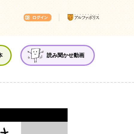
本ひろば
本
読み聞かせ動画