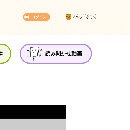
本ひろば
本
読み聞かせ動画