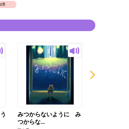
知育
おう
みつからないように み
おおきなおお
つからな...
イスづく...