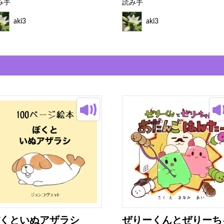
み手
読み手
aki3
aki3
くといぬアザラシ
ぜりーくんとぜりーち