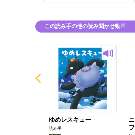
この読み手の他の読み聞かせ動画
ねん！
ゆめレスキュー
ニ
フ
読み手