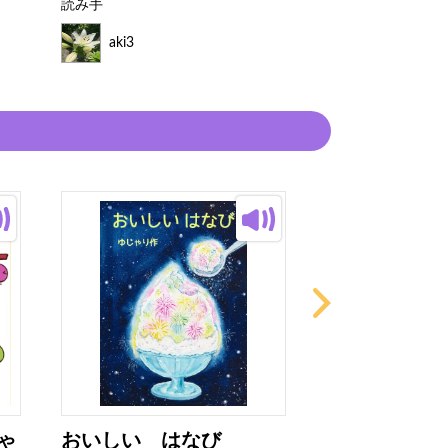
読み手
読み手
aki3
aki3
ゃ
おいしい はなび
フルーツワニ