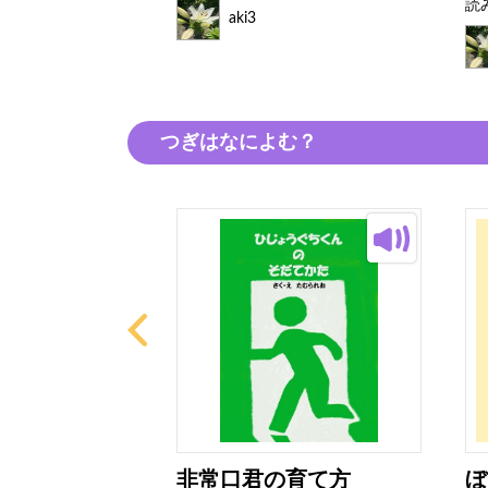
読
aki3
つぎはなによむ？
ター
非常口君の育て方
ぼ